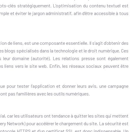
s mots-clés stratégiquement. L’optimisation du contenu textuel est
ple et éviter le jargon administratif, afin d’être accessible à tous
ion de liens, est une composante essentielle. Il s’agit d’obtenir des
des blogs spécialisés dans la technologie et le droit numérique. Ces
s leur domaine (autorité). Les relations presse sont également
s liens vers le site web. Enfin, les réseaux sociaux peuvent être
ue pour tester l’application et donner leurs avis, une campagne
sont pas familières avec les outils numériques.
l, car les utilisateurs ont tendance à quitter les sites qui mettent
very Network) pour accélérer le chargement du site. La sécurité est
u protocole HTTPS et d’un certificat SSL est donc indispensable. Un