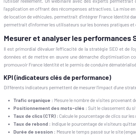
l’utiliser réellement. Un webinaire avec des experts permettrait
l’application en offrant des récompenses attractives. La mise en p
de location de véhicules, permettrait d’intégrer France Identité da
permettrait d’informer les utilisateurs sur les bonnes pratiques et 
Mesurer et analyser les performances SE
Il est primordial d’évaluer l’efficacité de la stratégie SEO et de l
données et de mettre en œuvre une démarche d’optimisation conti
promouvoir France Identité et le permis de conduire dématérialisé
KPI (indicateurs clés de performance)
Différents indicateurs permettent de mesurer l’impact d’une strat
Trafic organique :
Mesure le nombre de visites provenant de
Positionnement des mots-clés :
Suit le classement du s
Taux de clics (CTR) :
Calcule le pourcentage de clics sur les 
Taux de rebond :
Indique le pourcentage de visiteurs quitta
Durée de session :
Mesure le temps passé sur le site (enga