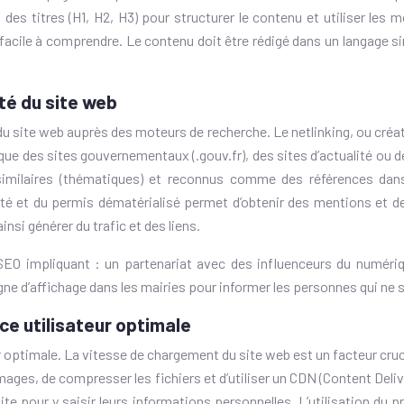
n des titres (H1, H2, H3) pour structurer le contenu et utiliser le
t facile à comprendre. Le contenu doit être rédigé dans un langage sim
ité du site web
é du site web auprès des moteurs de recherche. Le netlinking, ou créat
 que des sites gouvernementaux (.gouv.fr), des sites d’actualité ou 
 similaires (thématiques) et reconnus comme des références dan
ité et du permis dématérialisé permet d’obtenir des mentions et de
insi générer du trafic et des liens.
SEO impliquant : un partenariat avec des influenceurs du numériq
agne d’affichage dans les mairies pour informer les personnes qui ne 
ce utilisateur optimale
optimale. La vitesse de chargement du site web est un facteur crucia
images, de compresser les fichiers et d’utiliser un CDN (Content Deli
site pour y saisir leurs informations personnelles. L’utilisation d