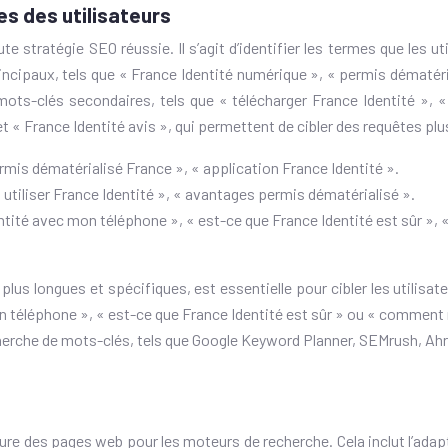
es des utilisateurs
 stratégie SEO réussie. Il s’agit d’identifier les termes que les u
incipaux, tels que « France Identité numérique », « permis dématéria
 mots-clés secondaires, tels que « télécharger France Identité », 
t « France Identité avis », qui permettent de cibler des requêtes plu
rmis dématérialisé France », « application France Identité ».
« utiliser France Identité », « avantages permis dématérialisé ».
ité avec mon téléphone », « est-ce que France Identité est sûr »,
 plus longues et spécifiques, est essentielle pour cibler les utilis
téléphone », « est-ce que France Identité est sûr » ou « comment 
cherche de mots-clés, tels que Google Keyword Planner, SEMrush, Ahr
ure des pages web pour les moteurs de recherche. Cela inclut l’adapt