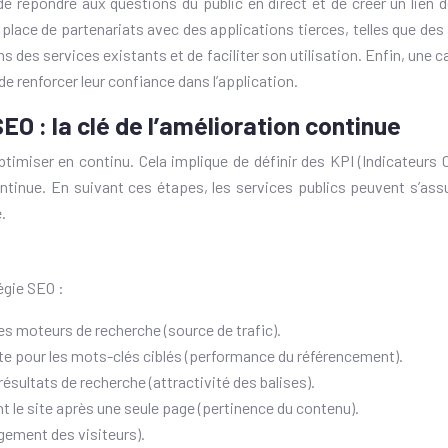
 de répondre aux questions du public en direct et de créer un lien
lace de partenariats avec des applications tierces, telles que des 
ns des services existants et de faciliter son utilisation. Enfin, un
de renforcer leur confiance dans l’application.
O : la clé de l’amélioration continue
’optimiser en continu. Cela implique de définir des KPI (Indicateurs 
nue. En suivant ces étapes, les services publics peuvent s’assur
.
égie SEO :
s moteurs de recherche (source de trafic).
ite pour les mots-clés ciblés (performance du référencement).
résultats de recherche (attractivité des balises).
nt le site après une seule page (pertinence du contenu).
gement des visiteurs).