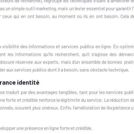
teurs de recherche), regroupe les techniques visant à améliorer l
 un simple outil marketing, mais un levier essentiel pour garantir l’
 par ceux qui en ont besoin, au moment où ils en ont besoin. Cela
a visibilité des informations et services publics en ligne. En optim
nt les informations qu’ils recherchent, qu’il s’agisse des déma
 obscure réservée aux experts, mais d’un ensemble de bonnes pratiq
der aux services publics dont il a besoin, sans obstacle technique.
rance identité
e traduit par des avantages tangibles, tant pour les services publi
ne forte et crédible renforce la légitimité du service. La réduction
els, souvent plus onéreux. Enfin, l’amélioration de l’expérience util
elopper une présence en ligne forte et crédible.