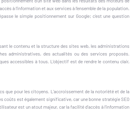
e positionnement d’un site web dans les résultats des moteurs de
accès à l’information et aux services à l’ensemble de la population.
 dépasse le simple positionnement sur Google; c’est une question
isant le contenu et la structure des sites web, les administrations
rches administratives, des actualités ou des services proposés.
ues accessibles à tous. L’objectif est de rendre le contenu clair,
cs que pour les citoyens. L’accroissement de la notoriété et de la
 des coûts est également significative, car une bonne stratégie SEO
isateur est un atout majeur, car la facilité d’accès à l’information