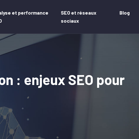
alyse et performance
SEO et réseaux
Blog
O
sociaux
ion : enjeux SEO pour