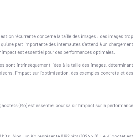
stion récurrente concerne la taille des images : des images trop
nt qu’une part importante des internautes s’attend à un chargement
eur impact est essentiel pour des performances optimales.
les sont intrinsèquement liées à la taille des images, déterminant
aisons, l’impact sur l’optimisation, des exemples concrets et des
aoctets (Mo) est essentiel pour saisir l’impact sur la performance
its. Ainsi, un Ko représente 8192 bits (1024 x 8). Le Kilooctet est