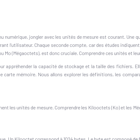
 numérique, jongler avec les unités de mesure est courant. Une que
trant l’utilisateur. Chaque seconde compte, car des études indique
) ou Mo (Mégaoctets), est donc cruciale. Comprendre ces unités et l
ur appréhender la capacité de stockage et la taille des fichiers. El
e carte mémoire. Nous allons explorer les définitions, les compar
ment les unités de mesure. Comprendre les Kilooctets (Ko) et les Még
ue. Un Kilooctet correspond à 1024 bytes. Le byte est composé de 8 b