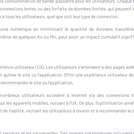
 consommation de bande passante pour les utilisateurs. Chaque tél
es connexions lentes ou des forfaits de données limités, qui peuvent
e à tous les utilisateurs, quel que soit leur type de connexion.
arbone numérique en minimisant la quantité de données transfé
, même de quelques Ko ou Mo, peut avoir un impact cumulatif signif
périence utilisateur (UX). Les utilisateurs s’attendent à des pages we
uitter le site ou l’application. Offrir une expérience utilisateur de
à recommander le site ou l’application.
e nombreux utilisateurs accèdent à Internet via des connexions 
es appareils mobiles, nuisant à l’UX. De plus, l’optimisation améli
e fiabilité, incitant les utilisateurs à revenir et à recommander le s
es serveurs et les sauvegardes. Des images volumineuses occupent 