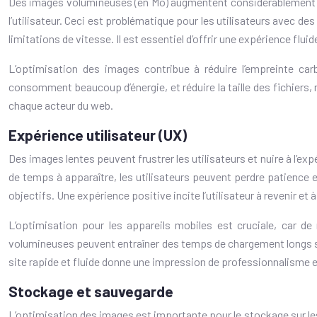
Des images volumineuses (en Mo) augmentent considérablement la
l’utilisateur. Ceci est problématique pour les utilisateurs avec d
limitations de vitesse. Il est essentiel d’offrir une expérience fluid
L’optimisation des images contribue à réduire l’empreinte c
consomment beaucoup d’énergie, et réduire la taille des fichiers
chaque acteur du web.
Expérience utilisateur (UX)
Des images lentes peuvent frustrer les utilisateurs et nuire à l’ex
de temps à apparaître, les utilisateurs peuvent perdre patience et q
objectifs. Une expérience positive incite l’utilisateur à revenir et 
L’optimisation pour les appareils mobiles est cruciale, car d
volumineuses peuvent entraîner des temps de chargement longs sur l
site rapide et fluide donne une impression de professionnalisme et d
Stockage et sauvegarde
L’optimisation des images est importante pour le stockage sur l