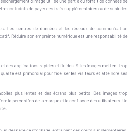
échargement d’image utilise une partie du forfait de données de
 être contraints de payer des frais supplémentaires ou de subir des
rées. Les centres de données et les réseaux de communication
icatif. Réduire son empreinte numérique est une responsabilité de
b et des applications rapides et fluides. Si les images mettent trop
 qualité est primordial pour fidéliser les visiteurs et atteindre ses
mobiles plus lentes et des écrans plus petits. Des images trop
ore la perception de la marque et la confiance des utilisateurs. Un
ite.
plus d’espace de stockage, entraînant des coûts supplémentaires.