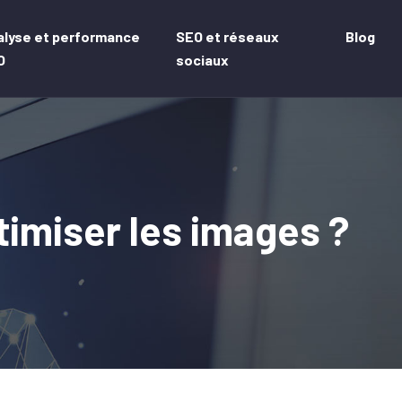
alyse et performance
SEO et réseaux
Blog
O
sociaux
timiser les images ?