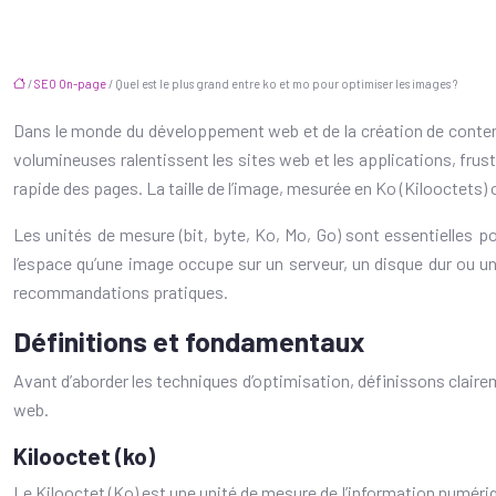
/
SEO On-page
/ Quel est le plus grand entre ko et mo pour optimiser les images ?
Dans le monde du développement web et de la création de contenu
volumineuses ralentissent les sites web et les applications, frus
rapide des pages. La taille de l’image, mesurée en Ko (Kilooctets
Les unités de mesure (bit, byte, Ko, Mo, Go) sont essentielles po
l’espace qu’une image occupe sur un serveur, un disque dur ou un
recommandations pratiques.
Définitions et fondamentaux
Avant d’aborder les techniques d’optimisation, définissons claire
web.
Kilooctet (ko)
Le Kilooctet (Ko) est une unité de mesure de l’information numériq