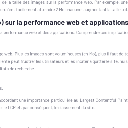
t de la taille des images sur la performance web. Par exemple, un
ourraient facilement atteindre 2 Mo chacune, augmentant la taille to
o) sur la performance web et application
 la performance web et des applications. Comprendre ces implication
e web. Plus les images sont volumineuses (en Mo), plus il faut de t
e peut frustrer les utilisateurs et les inciter à quitter le site, nu
ltats de recherche.
s.
 accordant une importance particulière au Largest Contentful Pain
er le LCP et, par conséquent, le classement du site.