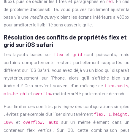
16px), puis de décliner les titres et paragraphes en
. En cas
rem
de problème d’accessibilité, vous pouvez facilement ajuster la
base via une
media query
ciblant les écrans inférieurs à 480px
pour améliorer la lisibilité sans casser la grille.
Résolution des conflits de propriétés flex et
grid sur iOS safari
Les layouts basés sur
et
sont puissants, mais
flex
grid
certains comportements restent partiellement supportés ou
diffèrent sur iOS Safari. Vous avez déjà vu un bloc qui disparaît
mystérieusement sur iPhone, alors qu’il s’affiche bien sur
Android ? Cela provient souvent d’un mélange de
,
flex-basis
et
mal interprété par le moteur de rendu.
min-height
overflow
Pour limiter ces conflits, privilégiez des configurations simples
: évitez par exemple d’utiliser simultanément
,
flex: 1
height:
et
sur un même élément dans un
100%
overflow: auto
conteneur flex vertical. Sur iOS, cette combinaison peut