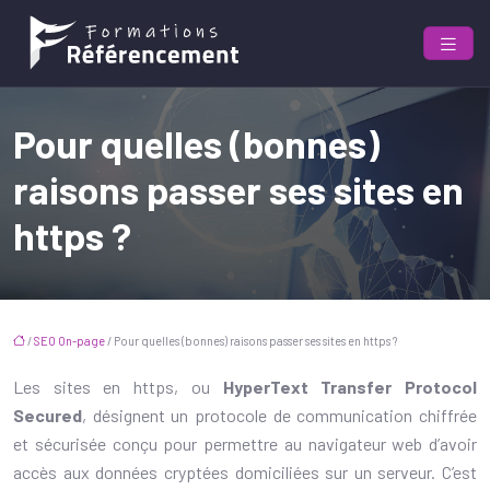
Pour quelles (bonnes)
raisons passer ses sites en
https ?
/
SEO On-page
/ Pour quelles (bonnes) raisons passer ses sites en https ?
Les sites en https, ou
HyperText Transfer Protocol
Secured
, désignent un protocole de communication chiffrée
et sécurisée conçu pour permettre au navigateur web d’avoir
accès aux données cryptées domiciliées sur un serveur. C’est