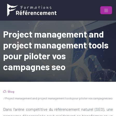
Project management and
project management tools
pour piloter vos
campagnes seo
/
Blog
/ Project management and project management tools pour piloter vos campagnes seo
Dans l’arène compétitive du référencement naturel (SEO), une
campagne désorganisée peut rapidement se transformer en un