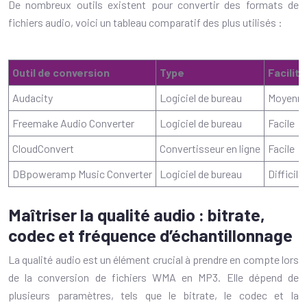
De nombreux outils existent pour convertir des formats de
fichiers audio, voici un tableau comparatif des plus utilisés :
Outil de conversion
Type
Facilité
Audacity
Logiciel de bureau
Moyenn
Freemake Audio Converter
Logiciel de bureau
Facile
CloudConvert
Convertisseur en ligne
Facile
DBpoweramp Music Converter
Logiciel de bureau
Difficile
Maîtriser la qualité audio : bitrate,
codec et fréquence d’échantillonnage
La qualité audio est un élément crucial à prendre en compte lors
de la conversion de fichiers WMA en MP3. Elle dépend de
plusieurs paramètres, tels que le bitrate, le codec et la