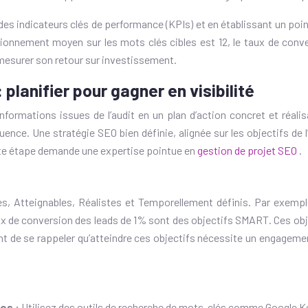
es indicateurs clés de performance (KPIs) et en établissant un point
itionnement moyen sur les mots clés cibles est 12, le taux de con
 mesurer son retour sur investissement.
 planifier pour gagner en visibilité
nformations issues de l’audit en un plan d’action concret et réalis
quence. Une stratégie SEO bien définie, alignée sur les objectifs de 
ette étape demande une expertise pointue en
gestion de projet SEO
.
, Atteignables, Réalistes et Temporellement définis. Par exempl
x de conversion des leads de 1% sont des objectifs SMART. Ces object
tant de se rappeler qu’atteindre ces objectifs nécessite un engagem
res :
Utilisez des outils de recherche de mots-clés comme Google 