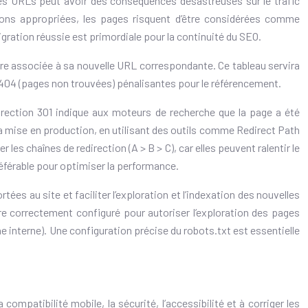
des URLs peut avoir des conséquences désastreuses sur le trafic
ions appropriées, les pages risquent d’être considérées comme
gration réussie est primordiale pour la continuité du SEO.
tre associée à sa nouvelle URL correspondante. Ce tableau servira
s 404 (pages non trouvées) pénalisantes pour le référencement.
irection 301 indique aux moteurs de recherche que la page a été
t la mise en production, en utilisant des outils comme Redirect Path
les chaînes de redirection (A > B > C), car elles peuvent ralentir le
référable pour optimiser la performance.
ées au site et faciliter l’exploration et l’indexation des nouvelles
e correctement configuré pour autoriser l’exploration des pages
e interne). Une configuration précise du robots.txt est essentielle
compatibilité mobile, la sécurité, l’accessibilité et à corriger les