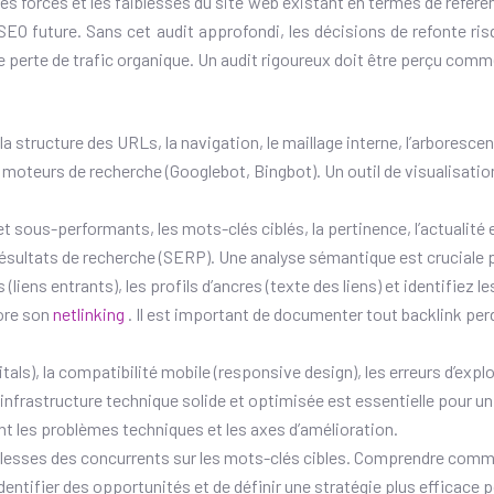
les forces et les faiblesses du site web existant en termes de référ
e SEO future. Sans cet audit approfondi, les décisions de refonte ri
perte de trafic organique. Un audit rigoureux doit être perçu comme 
a structure des URLs, la navigation, le maillage interne, l’arborescenc
 les moteurs de recherche (Googlebot, Bingbot). Un outil de visualisati
 sous-performants, les mots-clés ciblés, la pertinence, l’actualité et
ésultats de recherche (SERP). Une analyse sémantique est cruciale p
(liens entrants), les profils d’ancres (texte des liens) et identifiez l
iore son
netlinking
. Il est important de documenter tout backlink per
tals), la compatibilité mobile (responsive design), les erreurs d’expl
 infrastructure technique solide et optimisée est essentielle pour u
nt les problèmes techniques et les axes d’amélioration.
iblesses des concurrents sur les mots-clés cibles. Comprendre comme
entifier des opportunités et de définir une stratégie plus efficace