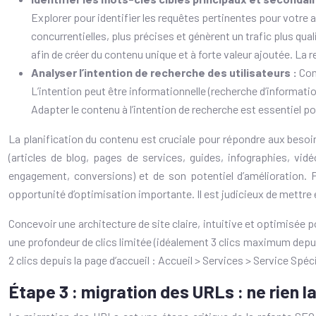
Explorer pour identifier les requêtes pertinentes pour votre a
concurrentielles, plus précises et génèrent un trafic plus qual
afin de créer du contenu unique et à forte valeur ajoutée. L
Analyser l’intention de recherche des utilisateurs :
Com
L’intention peut être informationnelle (recherche d’informati
Adapter le contenu à l’intention de recherche est essentiel p
La planification du contenu est cruciale pour répondre aux besoin
(articles de blog, pages de services, guides, infographies, vi
engagement, conversions) et de son potentiel d’amélioration. 
opportunité d’optimisation importante. Il est judicieux de mettre 
Concevoir une architecture de site claire, intuitive et optimisée po
une profondeur de clics limitée (idéalement 3 clics maximum depu
2 clics depuis la page d’accueil : Accueil > Services > Service Spé
Étape 3 : migration des URLs : ne rien l