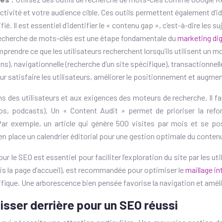
ctivité et votre audience cible. Ces outils permettent également d’i
ifié. Il est essentiel d’identifier le « contenu gap », c’est-à-dire le
a recherche de mots-clés est une étape fondamentale du
marketing dig
prendre ce que les utilisateurs recherchent lorsqu’ils utilisent un mo
ons), navigationnelle (recherche d’un site spécifique), transactionne
our satisfaire les utilisateurs, améliorer le positionnement et augme
s des utilisateurs et aux exigences des moteurs de recherche. Il fau
déos, podcasts). Un « Content Audit » permet de prioriser la ref
Par exemple, un article qui génère 500 visites par mois et se po
en place un calendrier éditorial pour une gestion optimale du conten
ur le SEO est essentiel pour faciliter l’exploration du site par les u
is la page d’accueil), est recommandée pour optimiser le
maillage i
cifique. Une arborescence bien pensée favorise la navigation et amélio
aisser derrière pour un SEO réussi