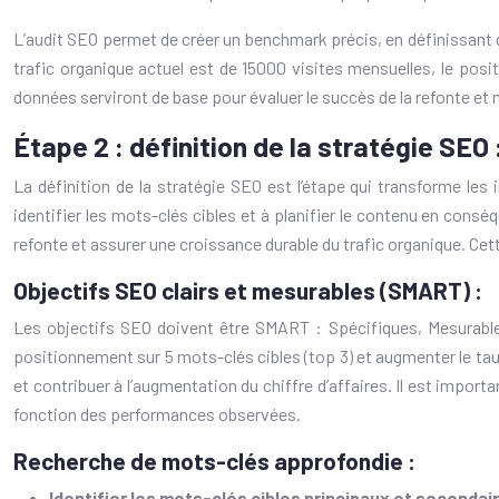
L’audit SEO permet de créer un benchmark précis, en définissant d
trafic organique actuel est de 15000 visites mensuelles, le pos
données serviront de base pour évaluer le succès de la refonte et
Étape 2 : définition de la stratégie SEO :
La définition de la stratégie SEO est l’étape qui transforme les i
identifier les mots-clés cibles et à planifier le contenu en consé
refonte et assurer une croissance durable du trafic organique. C
Objectifs SEO clairs et mesurables (SMART) :
Les objectifs SEO doivent être SMART : Spécifiques, Mesurables
positionnement sur 5 mots-clés cibles (top 3) et augmenter le tau
et contribuer à l’augmentation du chiffre d’affaires. Il est impor
fonction des performances observées.
Recherche de mots-clés approfondie :
Identifier les mots-clés cibles principaux et secondai