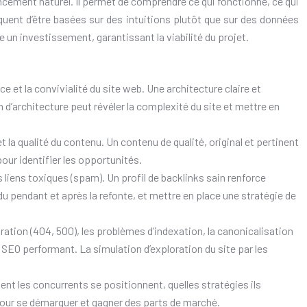
encement naturel. Il permet de comprendre ce qui fonctionne, ce qui
squent d’être basées sur des intuitions plutôt que sur des données
un investissement, garantissant la viabilité du projet.
e et la convivialité du site web. Une architecture claire et
on d’architecture peut révéler la complexité du site et mettre en
 la qualité du contenu. Un contenu de qualité, original et pertinent
our identifier les opportunités.
es liens toxiques (spam). Un profil de backlinks sain renforce
du pendant et après la refonte, et mettre en place une stratégie de
oration (404, 500), les problèmes d’indexation, la canonicalisation
n SEO performant. La simulation d’exploration du site par les
nt les concurrents se positionnent, quelles stratégies ils
 pour se démarquer et gagner des parts de marché.