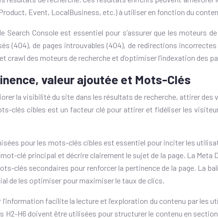
Product, Event, LocalBusiness, etc.) à utiliser en fonction du conten
oogle Search Console est essentiel pour s’assurer que les moteurs d
sés (404), de pages introuvables (404), de redirections incorrectes
get crawl des moteurs de recherche et d’optimiser l’indexation des p
tinence, valeur ajoutée et Mots-Clés
la visibilité du site dans les résultats de recherche, attirer des vi
s-clés cibles est un facteur clé pour attirer et fidéliser les visit
ées pour les mots-clés cibles est essentiel pour inciter les utilisate
 mot-clé principal et décrire clairement le sujet de la page. La Meta
s mots-clés secondaires pour renforcer la pertinence de la page. La b
cial de les optimiser pour maximiser le taux de clics.
 l’information facilite la lecture et l’exploration du contenu par les u
ises H2-H6 doivent être utilisées pour structurer le contenu en sect