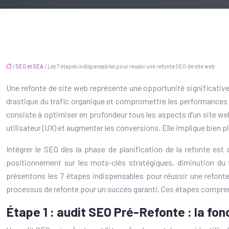
/
SEO et SEA
/ Les 7 étapes indispensables pour réussir une refonte SEO de site web
Une refonte de site web représente une opportunité significative 
drastique du trafic organique et compromettre les performances 
consiste à optimiser en profondeur tous les aspects d’un site we
utilisateur (UX) et augmenter les conversions. Elle implique bien
Intégrer le SEO dès la phase de planification de la refonte est 
positionnement sur les mots-clés stratégiques, diminution du t
présentons les 7 étapes indispensables pour réussir une refonte 
processus de refonte pour un succès garanti. Ces étapes comprennen
Étape 1 : audit SEO Pré-Refonte : la fo