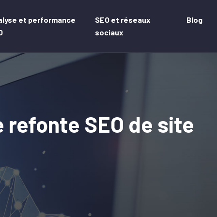
alyse et performance
SEO et réseaux
Blog
O
sociaux
 refonte SEO de site