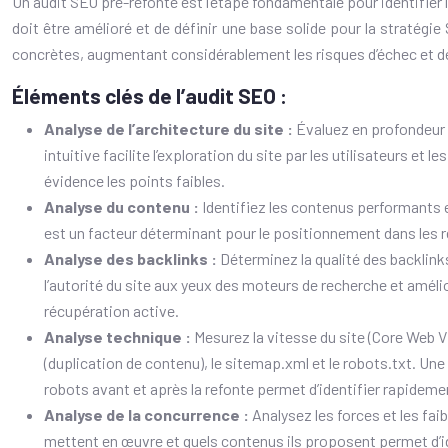
Un audit SEO pré-refonte est l’étape fondamentale pour identifier 
doit être amélioré et de définir une base solide pour la stratégi
concrètes, augmentant considérablement les risques d’échec et de 
Éléments clés de l’audit SEO :
Analyse de l’architecture du site :
Évaluez en profondeur l
intuitive facilite l’exploration du site par les utilisateurs et
évidence les points faibles.
Analyse du contenu :
Identifiez les contenus performants et
est un facteur déterminant pour le positionnement dans les r
Analyse des backlinks :
Déterminez la qualité des backlinks 
l’autorité du site aux yeux des moteurs de recherche et amél
récupération active.
Analyse technique :
Mesurez la vitesse du site (Core Web Vi
(duplication de contenu), le sitemap.xml et le robots.txt. Une
robots avant et après la refonte permet d’identifier rapideme
Analyse de la concurrence :
Analysez les forces et les fa
mettent en œuvre et quels contenus ils proposent permet d’id