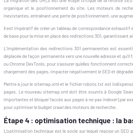
La migration des URLs est une étape critique de la refonte SEO
organique et le positionnement du site. Les moteurs de reche
inexistantes, entraînant une perte de positionnement, une augment
Il est impératif de créer un tableau de correspondance exhaustif
de base pour la mise en place des redirections 301, garantissant a
L’implémentation des redirections 301 permanentes est essentie
déplacée de façon permanente vers une nouvelle adresse et qu’il fau
ou Chrome DevTools, pour s’assurer qu’elles fonctionnent correctemen
chargement des pages, impacter négativement le SEO et dégrader l’
Mettre à jour le sitemap.xml et le fichier robots.txt est indispens
pages. Le nouveau sitemap.xml doit être soumis à Google Search
importantes et bloquer l’accès aux pages à ne pas indexer (par exe
pour optimiser le budget crawl des moteurs de recherche.
Étape 4 : optimisation technique : la b
L’optimisation technique est le socle sur lequel repose un SEO perf