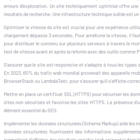
erreurs d’exploration. Un site techniquement optimisé offre une m
résultats de recherche. Une infrastructure technique solide est u
Optimiser la vitesse du site est crucial pour une expérience util
chargement dépasse 3 secondes. Pour améliorer la vitesse, il fau
pour distribuer le contenu sur plusieurs serveurs à travers le mon
test de vitesse avant et après la refonte avec des outils comme P
S’assurer que le site est responsive et s’adapte à tous les types 
En 2023, 60% du trafic web mondial provenait des appareils mobiles
BrowserStack ou LambdaTest, pour s’assurer qu’il s’affiche correctem
Mettre en place un certificat SSL (HTTPS) pour sécuriser les don
sites non sécurisés et favorise les sites HTTPS. La présence d’un
élément essentiel du SEO.
Implémenter les données structurées (Schema Markup) aide les mot
données structurées fournissent des informations supplémentaires 
permettent d’afficher des résultats enrichis (rich snippets) dans l