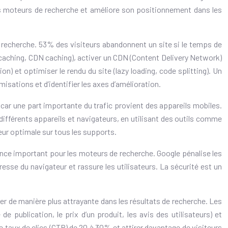
r les moteurs de recherche et améliore son positionnement dans les
de recherche. 53% des visiteurs abandonnent un site si le temps de
 caching, CDN caching), activer un CDN (Content Delivery Network)
n) et optimiser le rendu du site (lazy loading, code splitting). Un
sations et d’identifier les axes d’amélioration.
, car une part importante du trafic provient des appareils mobiles.
 différents appareils et navigateurs, en utilisant des outils comme
teur optimale sur tous les supports.
ance important pour les moteurs de recherche. Google pénalise les
esse du navigateur et rassure les utilisateurs. La sécurité est un
r de manière plus attrayante dans les résultats de recherche. Les
e publication, le prix d’un produit, les avis des utilisateurs) et
le taux de clics (CTR) de 20 à 30% et attirer davantage de visiteurs