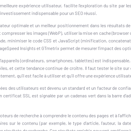
eilleure expérience utilisateur, facilite l’exploration du site pa
n investissement indispensable pour un SEO réussi.
isateur optimale et un meilleur positionnement dans les résultats 
t compresser les images (WebP), utiliser la mise en cache (browser
de, minimiser le code CSS et JavaScript (minification, concatenatio
ageSpeed Insights et GTmetrix permet de mesurer l’impact des optimi
d’appareils (ordinateurs, smartphones, tablettes) est indispensable
, et cette tendance continue de croître. Il faut tester le site sur
ent, qu’il est facile à utiliser et qu’il offre une expérience utilisa
nées des utilisateurs est devenu un standard et un facteur de confi
 certificat SSL est signalée par un cadenas vert dans la barre d’adr
eurs de recherche à comprendre le contenu des pages et à l’affiche
sur le contenu (par exemple, le type d’article, l’auteur, la date d
es résultats de recherche. Ces résultats enrichis peuvent améliorer 