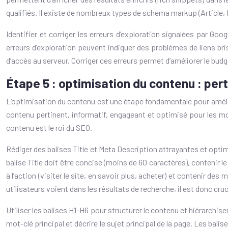
qualifiés. Il existe de nombreux types de schema markup (Article, 
Identifier et corriger les erreurs d’exploration signalées par G
erreurs d’exploration peuvent indiquer des problèmes de liens bri
d’accès au serveur. Corriger ces erreurs permet d’améliorer le bud
Étape 5 : optimisation du contenu : per
L’optimisation du contenu est une étape fondamentale pour améliorer 
contenu pertinent, informatif, engageant et optimisé pour les mot
contenu est le roi du SEO.
Rédiger des balises Title et Meta Description attrayantes et optimis
balise Title doit être concise (moins de 60 caractères), contenir le
à l’action (visiter le site, en savoir plus, acheter) et contenir de
utilisateurs voient dans les résultats de recherche, il est donc cru
Utiliser les balises H1-H6 pour structurer le contenu et hiérarchiser
mot-clé principal et décrire le sujet principal de la page. Les bal