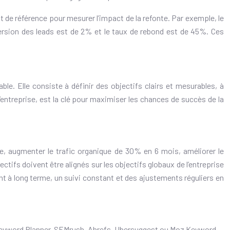
 de référence pour mesurer l’impact de la refonte. Par exemple, le
version des leads est de 2% et le taux de rebond est de 45%. Ces
able. Elle consiste à définir des objectifs clairs et mesurables, à
l’entreprise, est la clé pour maximiser les chances de succès de la
e, augmenter le trafic organique de 30% en 6 mois, améliorer le
ifs doivent être alignés sur les objectifs globaux de l’entreprise
ent à long terme, un suivi constant et des ajustements réguliers en
Keyword Planner, SEMrush, Ahrefs, Ubersuggest ou Moz Keyword