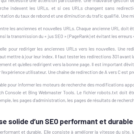
 qui nécessite une attention particulière. Une mauvaise gestion 
rche indexent les URLs, et si ces URLs changent sans redirect
ation du taux de rebond et une diminution du trafic qualifié. Une mi
 entre les anciennes et nouvelles URLs. Chaque ancienne URL doit ê
insi la transmission du « jus SEO » (PageRank) et évitant les erreur
lle pour rediriger les anciennes URLs vers les nouvelles. Une red
t mettre à jour leur index. Il faut tester les redirections 301 avan
t et qu’elles redirigent vers la bonne page. Il est important d’éviter 
expérience utilisateur. Une chaîne de redirection de A vers C est p
able pour informer les moteurs de recherche des modifications apport
 Console et Bing Webmaster Tools. Le fichier robots.txt doit êtr
mple, les pages d’administration, les pages de résultats de recherch
ase solide d’un SEO performant et durable
ormant et durable. Elle consiste à améliorer la vitesse du site, la 