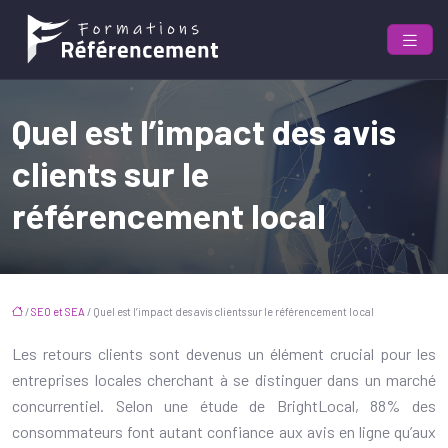
Quel est l’impact des avis
clients sur le
référencement local
/
SEO et SEA
/ Quel est l’impact des avis clients sur le référencement local
Les retours clients sont devenus un élément crucial pour les
entreprises locales cherchant à se distinguer dans un marché
concurrentiel. Selon une étude de BrightLocal, 88% des
consommateurs font autant confiance aux avis en ligne qu’aux